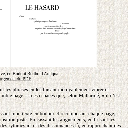
tive, en Bodoni Berthold Antiqua.
argement du PDF
.
t les phrases en les faisant incroyablement vibrer et
double page — ces espaces que, selon Mallarmé, « il n’est
, passant mon texte en bodoni et recomposant chaque page,
sition juste. En cassant les alignements, en brisant les
des rythmes ici et des dissonnances là, en rapprochant des