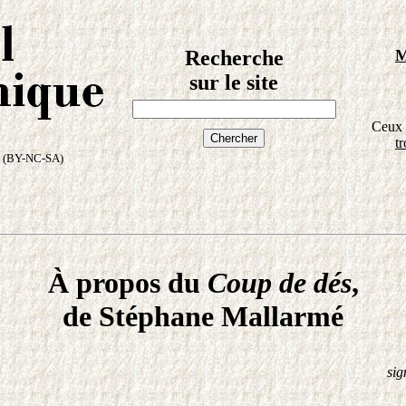
Recherche
M
sur le site
Ceux 
tr
(BY-NC-SA)
À propos du
Coup de dés
,
de Stéphane Mallarmé
sig