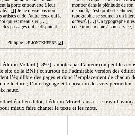
nt la porte entrouverte à leur
montrer dans la plénitude de son 
vité.”
[1]
Je ne divise pas non
disparaît, c’est qu’il est stalinie
 artistes et de l’autre ceux qui le
typographie se soumet à un intérê
moi qui est menuisier […],
activité
. […] Un typographe n’est 
 des passages qui le disputent
cette trame même à son service, il
Philippe D
J
[
2
]
E
ONCKHEERE
’édition Vollard (1897), annotés par l’auteur (on peut les con
e site de la BNF) et surtout de l’admirable version des
éditi
guident l’équilibre des pages et donc l’emplacement de chacun
re de lecture ; l’interlignage et la position des vers permetten
oix haute.
ollard était en didot, l’édition Mrörch aussi. Le travail avan
our mieux faire chanter le texte et les mots.