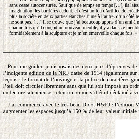
sans cesse autocensurée. Sauf que de temps en temps […], ils laisse
imagination, les barrières cèdent, et c’est un feu d’artifice de créati
plus la société en deux parties étanches l’une à l’autre, d’un côté les
ne sont pas. […] Il se trouve que j’ai beaucoup appris d’un ami à 
chaque fois qu’il conçoit un nouveau meuble, il y a dans ce meuble
formidablement à la sculpture et je m’en émerveille chaque fois. »
Pour me guider, je disposais des deux jeux d’épreuves de l
l’indigente
édition de la NRF
datée de 1914 (également sur l
leçons : le format de l’ouvrage et la police de caractères 
l’œil doit circuler librement sans que lui soit imposé un ord
en lecture silencieuse, retentir comme s’il était déclamé à v
J’ai commencé avec le très beau
Didot H&FJ
: l’édition V
augmenter les espaces jusqu’à 150 % de leur valeur initiale p