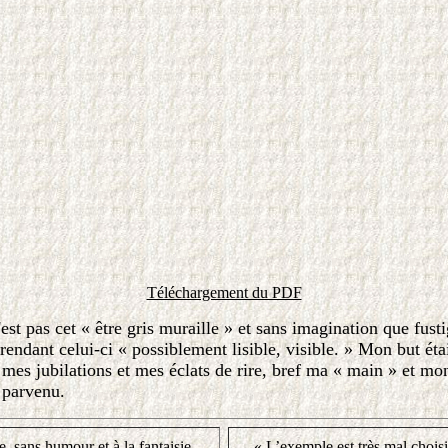
Téléchargement du PDF
st pas cet « être gris muraille » et sans imagination que fust
ndant celui-ci « possiblement lisible, visible. » Mon but étai
 mes jubilations et mes éclats de rire, bref ma « main » et mo
s parvenu.
e, sans humour et à la fantaisie
« L’exemple est très mal choisi