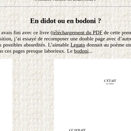
En didot ou en bodoni ?
vais fini avec ce livre (
téléchargement du PDF
de cette prem
position, j’ai essayé de recomposer une double page avec d’aut
es possibles absurdités. L’aimable
Legato
donnait au poème une
s ces pages presque laborieux. Le
bodoni
...