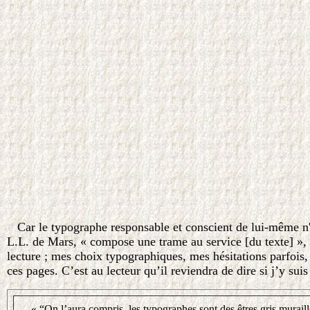
Car le typographe responsable et conscient de lui-même n'e
L.L. de Mars, « compose une trame au service [du texte] », re
lecture ; mes choix typographiques, mes hésitations parfois,
ces pages. C’est au lecteur qu’il reviendra de dire si j’y sui
« “On l’aura compris, les typographes sont des êtres gris muraill