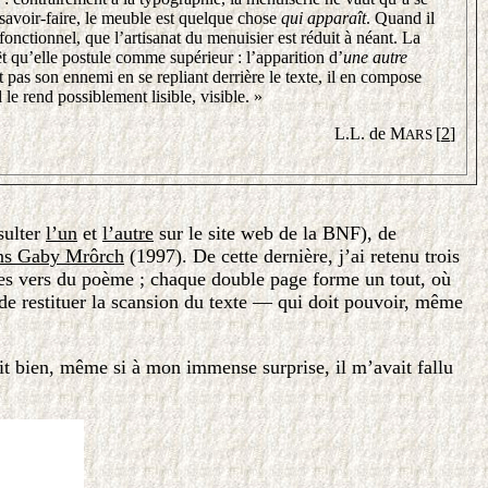
savoir-faire, le meuble est quelque chose
qui apparaît
. Quand il
n, fonctionnel, que l’artisanat du menuisier est réduit à néant. La
t qu’elle postule comme supérieur : l’apparition d’
une autre
pas son ennemi en se repliant derrière le texte, il en compose
 le rend possiblement lisible, visible. »
L.L. de M
[
2
]
ARS
sulter
l’un
et
l’autre
sur le site web de la BNF), de
ons Gaby Mrôrch
(1997). De cette dernière, j’ai retenu trois
 des vers du poème ; chaque double page forme un tout, où
t de restituer la scansion du texte — qui doit pouvoir, même
çait bien, même si à mon immense surprise, il m’avait fallu