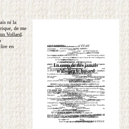
ais ni la
trique, de me
ion Vollard
.
n
lire en