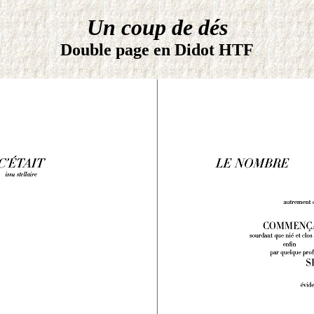
U
n coup de dés
Double page en Didot HTF