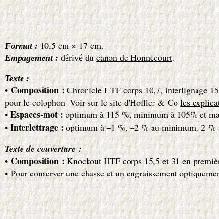
10,5 cm × 17 cm.
Format :
u
canon de Honnecourt
.
Empagement :
dérivé d
Texte :
Composition :
•
Chronicle HTF corps 10,7, interlignage 15,1. 
pour le colophon. Voir sur le site d'Hoffler & Co
les explica
Espaces-mot :
•
optimum à 115 %, minimum à 105% et m
Interlettrage :
•
optimum à –1 %, –2 % au minimum, 2 %
Texte de couverture :
Composition :
•
Knockout HTF
corps 15,5 et 31 en premiè
• Pour conserver
une chasse et un engraissement optiquemen