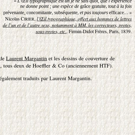
«
L’Œil typographique est un je ne sais quoi, que l’expérience
ne donne point ; une espèce de
grâce gratuite,
tout à la fois
prévenante
,
concomitante,
subséquente,
et pas toujours
efficace
… »
Nicolas C
,
l’Œil typographique, offert aux hommes de lettres
IRIER
de l’un et de l’autre sexe, notamment à MM. les correcteurs, protes,
sous-protes, etc.
, Firmin-Didot Frères, Paris, 1839.
 de
Laurent Margantin
et les dessins de couverture de
, tous deux de Hoeffler & Co (anciennement HTF).
t
également traduits par Laurent Margantin.