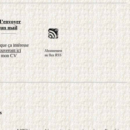
’envoyer
un mail
que ça intéresse
ouveront ici
Abonnement
mon CV
au flux RSS
s