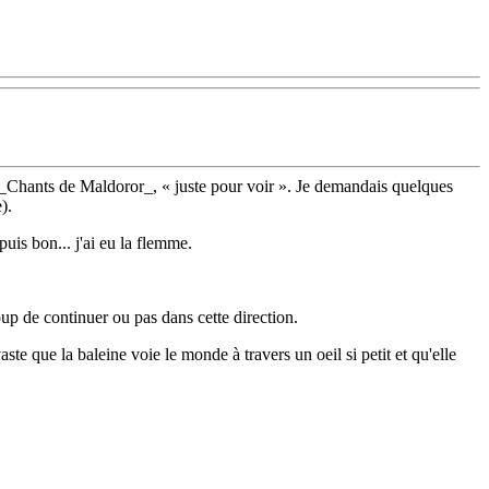
 _Chants de Maldoror_, « juste pour voir ». Je demandais quelques
).
puis bon... j'ai eu la flemme.
oup de continuer ou pas dans cette direction.
i vaste que la baleine voie le monde à travers un oeil si petit et qu'elle