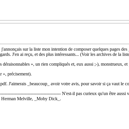
, j'annonçais sur la liste mon intention de composer quelques pages des
rds. J'en ai reçu, et des plus intéressants... (Voir les archives de la liste
ps déraisonnables », un rien compliqués et, eux aussi ;-), monstrueux, et 
r », précisement).
pdf. J'aimerais _beaucoup_ avoir votre avis, pour savoir si ça vaut le c
------------------------------------------- N'est-il pas curieux qu'un être auss
e ? Herman Melville, _Moby Dick_.