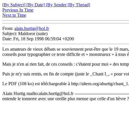
[By Subject]
[By Date]
[By Sender
[By Thread]
Previous In Time
Next in Time
From:
alain.hurtig@hol.fr
Subject: Maldoror (suite)
Date: Fri, 18 Sep 1998 06:59:04 +0200
Les amateurs de vieux débats se souviennent peut-être que le 19 mars
conseils pour typographier ce texte difficile et « monstrueux » à tous éga
Mais je n'en ai rien fait, de ces conseils : c'étaient pour moi « des tem
Puis je m'y suis remis, en fin de compte (juste le _Chant I_, « pour voi
Le PDF (108 ko) est téléchargeable à http://altern.org/ahurtig/chant_1.
Alain Hurtig mailto:alain.hurtig@hol.fr -------------------------------------
entende le tonnerre avec une oreille plus menue que celle d'un lièvr