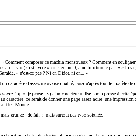
 » » Comment composer ce machin monstrueux ? Comment en souligner la
ris au hasard) s'est avéré » consternant. Ça ne fonctionne pas. » » Les 
ralde, » n'est-ce pas ? Ni en Didot, ni en... »
t un caractère d'assez mauvaise qualité, puisqu'après tout le modèle de c
 voyez à quoi je pense...:-) d'un caractère utilisé par la presse à cett
au caractère, ce serait de donner une page assez noire, une impression de
isant le _Monde_...
ais grunge _de fait_), mais surtout pas typo soignée.
lamation à la fin de chaque phrase, ce n'est peut-être pas une raison pou