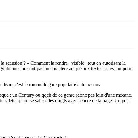
 scansion ? » Comment la rendre _visible_ tout en autorisant la
égyptiennes ne sont pas un caractère adapté aux textes longs, un point
e livre, c'est le roman de gare populaire à deux sous.
e époque : un Century ou qqch de ce genre (donc pas loin d'une mécane,
 saleté, qu'on se salisse les doigts avec l'encre de la page. Un peu
r s'en dispenser ! » (j'y insiste !)