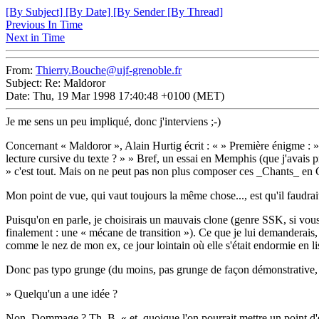
[By Subject]
[By Date]
[By Sender
[By Thread]
Previous In Time
Next in Time
From:
Thierry.Bouche@ujf-grenoble.fr
Subject: Re: Maldoror
Date: Thu, 19 Mar 1998 17:40:48 +0100 (MET)
Je me sens un peu impliqué, donc j'interviens ;-)
Concernant « Maldoror », Alain Hurtig écrit : « » Première énigme :
lecture cursive du texte ? » » Bref, un essai en Memphis (que j'avais p
» c'est tout. Mais on ne peut pas non plus composer ces _Chants_ en Ga
Mon point de vue, qui vaut toujours la même chose..., est qu'il faudrai
Puisqu'on en parle, je choisirais un mauvais clone (genre SSK, si vous
finalement : une « mécane de transition »). Ce que je lui demanderais, 
comme le nez de mon ex, ce jour lointain où elle s'était endormie en l
Donc pas typo grunge (du moins, pas grunge de façon démonstrative, m
» Quelqu'un a une idée ?
Non. Dommage ? Th. B. « et, quoique l'on pourrait mettre un point d'exc