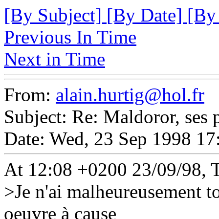
[By Subject]
[By Date]
[By
Previous In Time
Next in Time
From:
alain.hurtig@hol.fr
Subject: Re: Maldoror, ses 
Date: Wed, 23 Sep 1998 17
At 12:08 +0200 23/09/98, 
>Je n'ai malheureusement to
oeuvre à cause