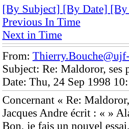
[By Subject]
[By Date]
[By
Previous In Time
Next in Time
From:
Thierry.Bouche@ujf-
Subject: Re: Maldoror, ses 
Date: Thu, 24 Sep 1998 1
Concernant « Re: Maldoror,
Jacques Andre écrit : « » Al
Bon, je fais un nouvel essai