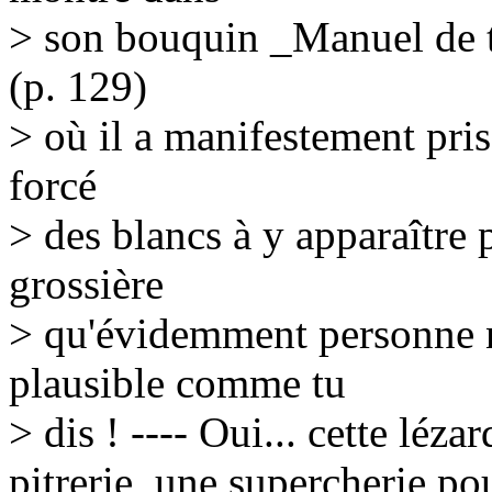
> son bouquin _Manuel de t
(p. 129)
> où il a manifestement pris
forcé
> des blancs à y apparaître
grossière
> qu'évidemment personne n'
plausible comme tu
> dis ! ---- Oui... cette léza
pitrerie, une supercherie p