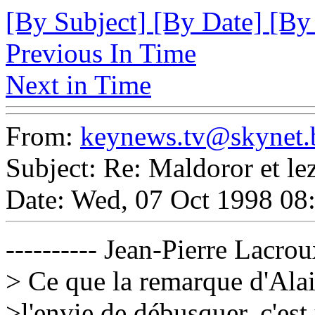
[By Subject]
[By Date]
[By
Previous In Time
Next in Time
From:
keynews.tv@skynet.
Subject: Re: Maldoror et le
Date: Wed, 07 Oct 1998 08
---------- Jean-Pierre Lacro
> Ce que la remarque d'Ala
>l'envie de débusquer, c'est 