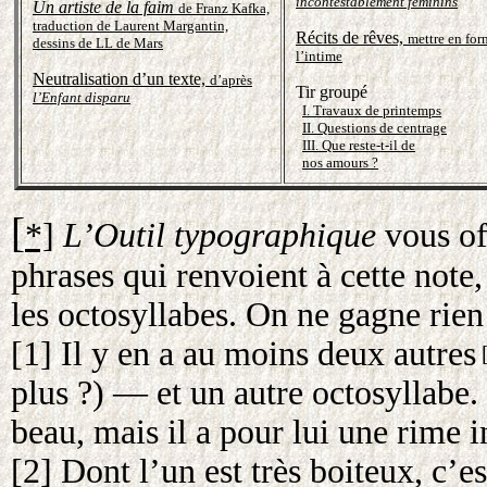
incontestablement féminins
Un artiste de la faim
de Franz Kafka,
traduction de Laurent Margantin,
Récits de rêves,
mettre en for
dessins de LL de Mars
l’intime
Neutralisation d’un texte,
d’après
Tir groupé
l’Enfant disparu
I. Travaux de printemps
II. Questions de centrage
III. Que reste-t-il de
nos amours ?
[
*]
L’Outil typographique
vous off
phrases qui renvoient à cette note
les octosyllabes. On ne gagne ri
[1] Il y en a au moins deux autres
[
plus ?) — et un autre octosyllabe.
beau, mais il a pour lui une rime i
[2] Dont l’un est très boiteux, c’e