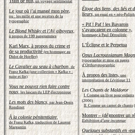
Train de nuit,
un voyage sentimental
Éloge des liens, des liés et 
Le jour où j’ai mangé mon père,
lieurs,
un essai en « néo-Poliph
ou : les mille et une recettes
de la
typographie
« Pif ! Paf ! les Bavarois
s’avançaient en colonne »,
Le Blond Whisky
et l’Aÿ giboyeux,
hommage à Paul Déroulède
à propos de 199 pangrammes
L’Éclipse et le Perpetua
Karl Marx, à propos du crime et
de sa productivité
(en hommage au
Opus Lacroussianum Mag
Didot de Hoefler)
typographie et mise en pages
d’
Orthotypographie
Le Cavalier au seau à charbon,
de
Franz Kafka (une collection « Kafka » :
À propos des listes,
u
ne
suite et fin)
interprétation de
Lévitique
11
Vous ne pouvez rien faire contre
Les Chants de Maldoror
nous,
les lascars du LEP électronique
I. Comme un livre pour enfants
(2006)
Les mots des blancs,
par Jean-Denis
II. Comme un carnet de chants
(
Rondinet
Montrer – (dé)montrer un ré
À la colonie pénitentiaire,
Exhibition d’une inconnue
de Franz Kafka, traduction de Laurent
Margantin
Quelques substantifs
en
-eur