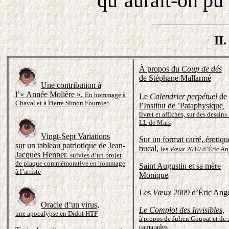
qu’aurait-on pu 
II
À propos du
Coup de dés
de Stéphane Mallarmé
Une contribution à
l’« Année Molière ».
En hommage à
Le
Calendrier perpétuel
de
Chaval et à Pierre Simon Fournier
l’Institut de ’Pataphysique
,
l
ivret et affiches, sur des dessins
LL de Mars
Vingt-Sept Variations
Sur un format carré, érotiqu
sur un tableau patriotique de Jean-
bucal,
les
Vœux 2010
d’Éric An
Jacques Henner.
s
uivies d’un projet
de plaque commémorative en hommage
Saint Augustin et sa mère
à l’artiste
Monique
Les
Vœux 2009
d’Éric Ange
Oracle d’un virus,
Le Complot des Invisibles,
une apocalypse en Didot HTF
à propos de Julien Coupat
et de 
camarades